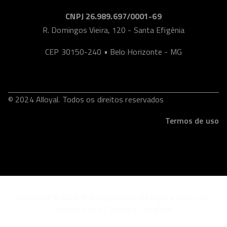
CNPJ 26.989.697/0001-69
R. Domingos Vieira, 120 - Santa Efigênia
CEP 30150-240 • Belo Horizonte - MG
© 2024 Alloyal. Todos os direitos reservados
Termos de uso
Copyright © 2026 MakeWebBetter All Rights Reserved.
Privacy Policy |
Terms & Condition