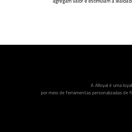
agregam valor e estimulam a lealdad
A Alloyal é uma loy
por meio de ferramentas personalizadas de f