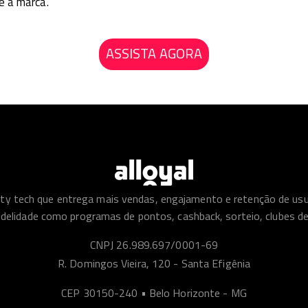
e à marca.
ASSISTA AGORA
alty tech que entrega mais vendas, engajamento e retenção de us
idelidade como programas de pontos, cashback, sorteio, clubes d
CNPJ 26.989.697/0001-69
R. Domingos Vieira, 120 - Santa Efigênia
CEP 30150-240 • Belo Horizonte - MG