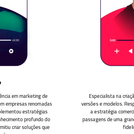
o
iência em marketing de
Especialista na cria
r em empresas renomadas
versões e modelos. Resp
plementou estratégias
a estratégia comerc
conhecimento profundo do
passagens de uma grand
itiu criar soluções que
fidel