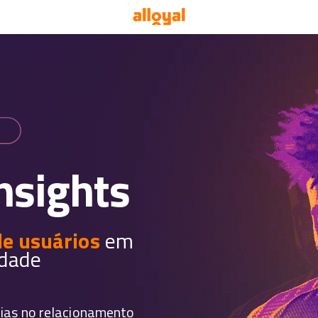
nsights
de usuários
em
idade
rias no relacionamento