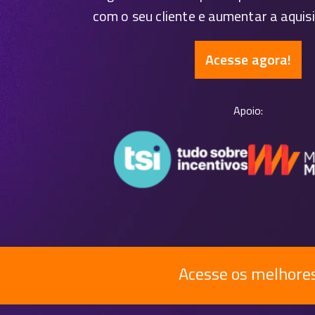
com o seu cliente e aumentar a aquis
Acesse agora!
Apoio:
Acesse os melhores