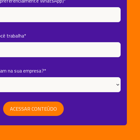
(preferencialmente WhatsApp)
*
cê trabalha
*
ham na sua empresa?
*