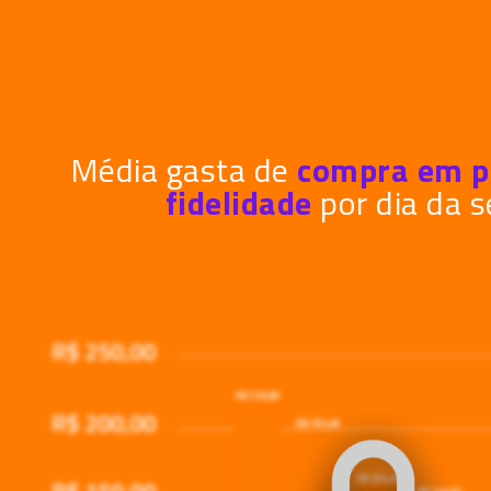
Média gasta de
compra em p
fidelidade
por dia da 